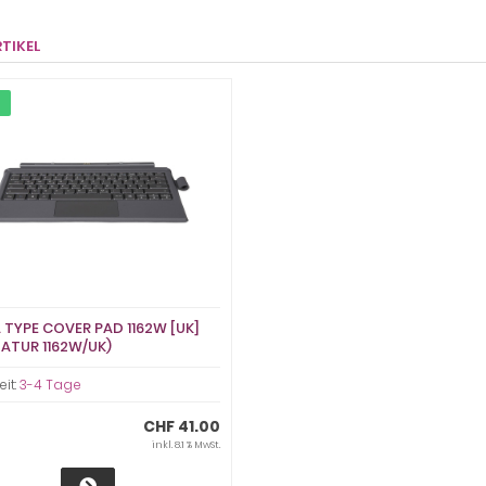
RTIKEL
 TYPE COVER PAD 1162W [UK]
ATUR 1162W/UK)
eit:
3-4 Tage
CHF 41.00
inkl. 8.1 % MwSt.