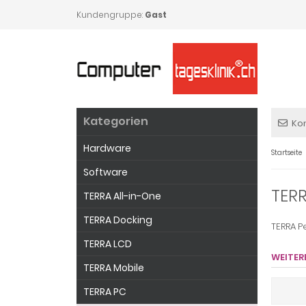
Kundengruppe:
Gast
Kategorien
Ko
Hardware
Startseite
Software
TERR
TERRA All-in-One
TERRA Docking
TERRA P
TERRA LCD
WEITER
TERRA Mobile
TERRA PC