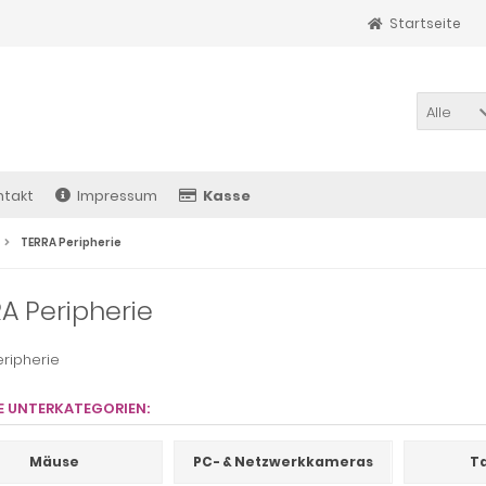
Startseite
Alle
ntakt
Impressum
Kasse
TERRA Peripherie
A Peripherie
eripherie
E UNTERKATEGORIEN:
Mäuse
PC- & Netzwerkkameras
T