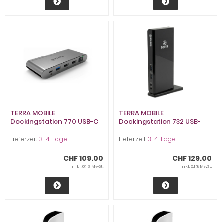
TERRA MOBILE
TERRA MOBILE
Dockingstation 770 USB-C
Dockingstation 732 USB-
Dual Display (TERRA MOBILE
A/C Dual Displ (1480379)
DOCKING)
Lieferzeit:
3-4 Tage
Lieferzeit:
3-4 Tage
CHF 109.00
CHF 129.00
inkl. 8.1 % MwSt.
inkl. 8.1 % MwSt.