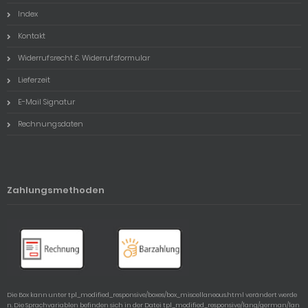
Index
Kontakt
Widerrufsrecht & Widerrufsformular
Lieferzeit
E-Mail Signatur
Rechnungsdaten
Zahlungsmethoden
Die Box kann unter tpl_modified_responsive/boxes/box_miscellaneous.html verändert werde
n. Die Sprachvariablen befinden sich in der Datei tpl_modified_responsive/lang/german/lan