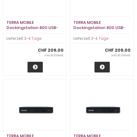
TERRA MOBILE
TERRA MOBILE
Dockingstation 800 USB-
Dockingstation 800 USB-
C/A inkl.135W (DUD15Y0)
C/A inkl.135W (TERRA
DOCKINGSTATION)
Lieferzeit:
3-4 Tage
Lieferzeit:
3-4 Tage
CHF 209.00
CHF 209.00
inkl. 8.1 % MwSt.
inkl. 8.1 % MwSt.
TERRA MOBILE
TERRA MOBILE