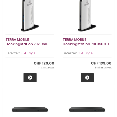
TERRA MOBILE
TERRA MOBILE
Dockingstation 732 USB-
Dockingstation 731 USB 3.0
A/C Dual Displ (TERRA
Dual Displ
DOCKING 732)
(HDU3200D1EWRM00)
Lieferzeit:
3-4 Tage
Lieferzeit:
3-4 Tage
CHF 129.00
CHF 139.00
inkl. 8.1 % MwSt.
inkl. 8.1 % MwSt.