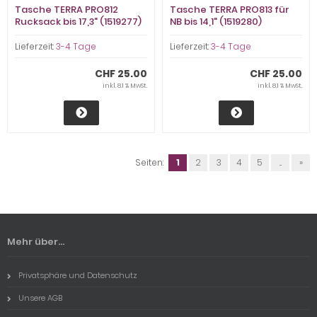
Tasche TERRA PRO812
Tasche TERRA PRO813 für
Rucksack bis 17,3" (1519277)
NB bis 14,1" (1519280)
Lieferzeit:
3-4 Tage
Lieferzeit:
3-4 Tage
CHF 25.00
CHF 25.00
inkl. 8.1 % MwSt.
inkl. 8.1 % MwSt.
Seiten:
1
2
3
4
5
...
»
Mehr über...
Privatsphäre und Datenschutz
Unsere AGB