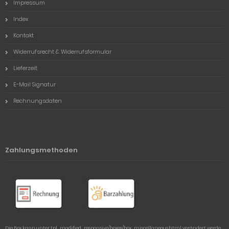
Impressum
Index
Kontakt
Widerrufsrecht & Widerrufsformular
Lieferzeit
E-Mail Signatur
Rechnungsdaten
Zahlungsmethoden
Die Box kann unter tpl_modified_responsive/boxes/box_miscellaneous.html verändert werde