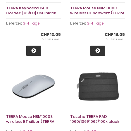
TERRA Keyboard 1500
TERRA Mouse NBM1000B
Corded [US/EU] USB black
wireless BT schwarz (TERRA
Copil (2810745)
NBM1000B)
Lieferzeit:
3-4 Tage
Lieferzeit:
3-4 Tage
CHF 13.05
CHF 18.05
inkl. 8.1 % MwSt.
inkl. 8.1 % MwSt.
TERRA Mouse NBM1000S
Tasche TERRA PAD
wireless BT silber (TERRA
1060/1061/1062/100x black
NBM1000S)
(JJ210)